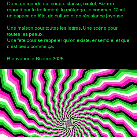
Dans un monde qui coupe, classe, exclut, Bizarre
répond par le frottement, le mélange, le commun. C’est
un espace de fête, de culture et de résistance joyeuse.
Une maison pour toutes les lettres. Une scène pour
toutes les peaux.
Une fête pour se rappeler qu’on existe, ensemble, et que
c’est beau comme ça.
Bienvenue à Bizarre 2025.