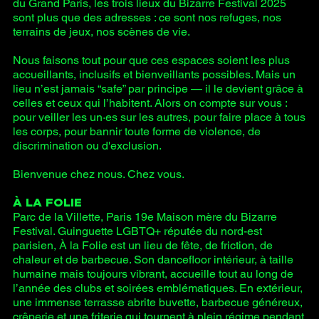
du Grand Paris, les trois lieux du Bizarre Festival 2025
sont plus que des adresses : ce sont nos refuges, nos
terrains de jeux, nos scènes de vie.
Nous faisons tout pour que ces espaces soient les plus
accueillants, inclusifs et bienveillants possibles. Mais un
lieu n’est jamais “safe” par principe — il le devient grâce à
celles et ceux qui l’habitent. Alors on compte sur vous :
pour veiller les un·es sur les autres, pour faire place à tous
les corps, pour bannir toute forme de violence, de
discrimination ou d'exclusion.
Bienvenue chez nous. Chez vous.
À LA FOLIE
Parc de la Villette, Paris 19e Maison mère du Bizarre
Festival. Guinguette LGBTQ+ réputée du nord-est
parisien, À la Folie est un lieu de fête, de friction, de
chaleur et de barbecue. Son dancefloor intérieur, à taille
humaine mais toujours vibrant, accueille tout au long de
l’année des clubs et soirées emblématiques. En extérieur,
une immense terrasse abrite buvette, barbecue généreux,
crêperie et une friterie qui tournent à plein régime pendant